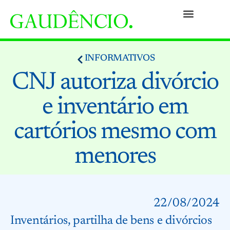
Práticas
Pessoas
Nossa Cultura
Responsabilidade Social
Informativos
Prêmios e Reconhecimentos
Contato
INFORMATIVOS
CNJ autoriza divórcio
e inventário em
cartórios mesmo com
menores
22/08/2024
Inventários, partilha de bens e divórcios