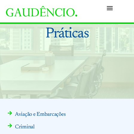
Práticas
Pessoas
Nossa Cultura
Responsabilidade Social
Informativos
Prêmios e Reconhecimentos
Contato
Práticas
Aviação e Embarcações
Criminal