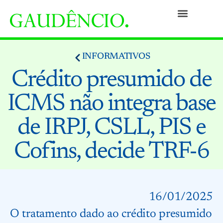
Práticas
Pessoas
Nossa Cultura
Responsabilidade Social
Informativos
Prêmios e Reconhecimentos
Contato
INFORMATIVOS
Crédito presumido de
ICMS não integra base
de IRPJ, CSLL, PIS e
Cofins, decide TRF-6
16/01/2025
O tratamento dado ao crédito presumido