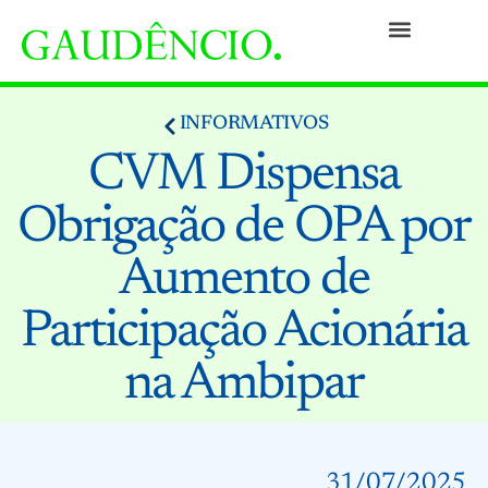
Práticas
Pessoas
Nossa Cultura
Responsabilidade Social
Informativos
Prêmios e Reconhecimentos
Contato
INFORMATIVOS
CVM Dispensa
Obrigação de OPA por
Aumento de
Participação Acionária
na Ambipar
31/07/2025