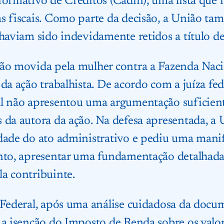
ormativo de Créditos (Cadin), uma lista que r
s fiscais. Como parte da decisão, a União t
 haviam sido indevidamente retidos a título 
ção movida pela mulher contra a Fazenda Naci
da ação trabalhista. De acordo com a juíza fe
al não apresentou uma argumentação suficien
 da autora da ação. Na defesa apresentada, a U
dade do ato administrativo e pediu uma manif
nto, apresentar uma fundamentação detalhada 
a contribuinte.
 Federal, após uma análise cuidadosa da doc
 a isenção do Imposto de Renda sobre os valor