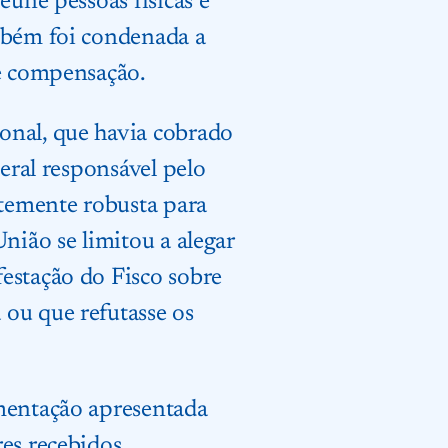
eúne pessoas físicas e
ambém foi condenada a
de compensação.
onal, que havia cobrado
deral responsável pelo
temente robusta para
nião se limitou a alegar
estação do Fisco sobre
ou que refutasse os
umentação apresentada
es recebidos.