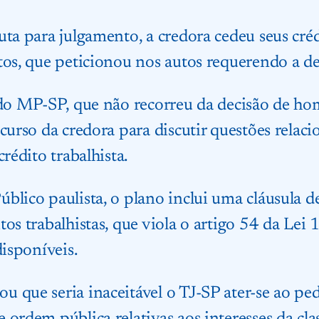
uta para julgamento, a credora cedeu seus cr
tos, que peticionou nos autos requerendo a de
 do MP-SP, que não recorreu da decisão de h
curso da credora para discutir questões relaci
crédito trabalhista.
blico paulista, o plano inclui uma cláusula d
tos trabalhistas, que viola o artigo 54 da Le
disponíveis.
 que seria inaceitável o TJ-SP ater-se ao ped