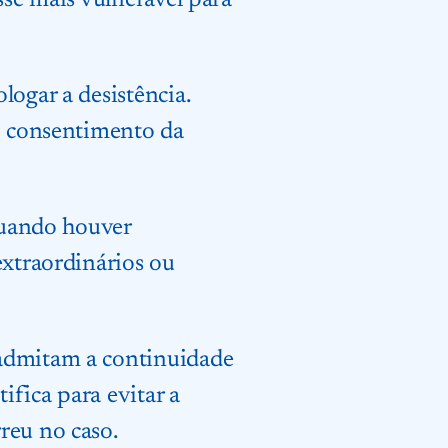
sse mais vulnerável para
logar a desistência.
do consentimento da
 quando houver
extraordinários ou
 admitam a continuidade
ifica para evitar a
reu no caso.