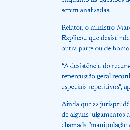
enquanto há questões de
serem analisadas.
Relator, o ministro Mar
Explicou que desistir d
outra parte ou de homol
“A desistência do recur
repercussão geral recon
especiais repetitivos”, 
Ainda que as jurisprud
de alguns julgamentos ap
chamada “manipulação da