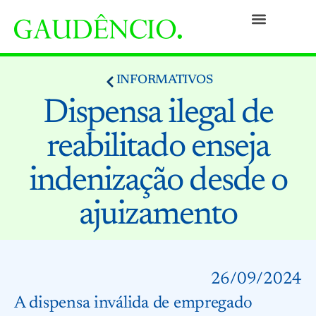
Práticas
Pessoas
Nossa Cultura
Responsabilidade Social
Informativos
Prêmios e Reconhecimentos
Contato
INFORMATIVOS
Dispensa ilegal de
reabilitado enseja
indenização desde o
ajuizamento
26/09/2024
A dispensa inválida de empregado