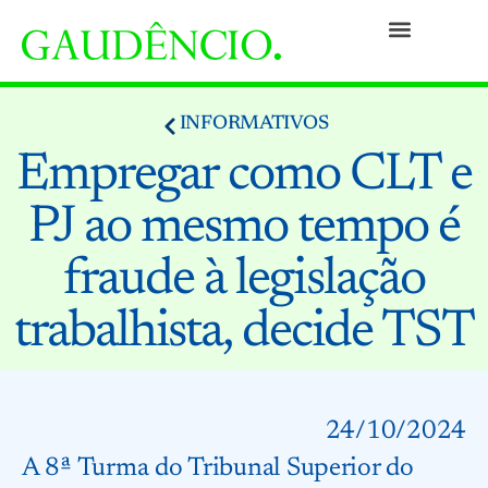
Práticas
Pessoas
Nossa Cultura
Responsabilidade Social
Informativos
Prêmios e Reconhecimentos
Contato
INFORMATIVOS
Empregar como CLT e
PJ ao mesmo tempo é
fraude à legislação
trabalhista, decide TST
24/10/2024
A 8ª Turma do Tribunal Superior do