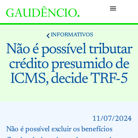
Práticas
Pessoas
Nossa Cultura
Responsabilidade Social
Informativos
Prêmios e Reconhecimentos
Contato
INFORMATIVOS
Não é possível tributar
crédito presumido de
ICMS, decide TRF-5
11/07/2024
Não é possível excluir os benefícios