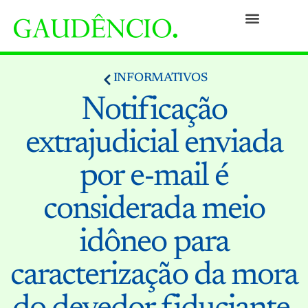
Práticas
Pessoas
Nossa Cultura
Responsabilidade Social
Informativos
Prêmios e Reconhecimentos
Contato
INFORMATIVOS
Notificação
extrajudicial enviada
por e-mail é
considerada meio
idôneo para
caracterização da mora