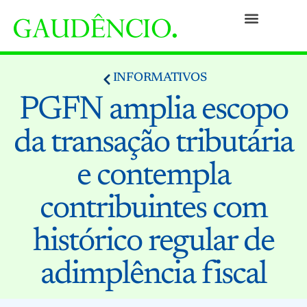
Práticas
Pessoas
Nossa Cultura
Responsabilidade Social
Informativos
Prêmios e Reconhecimentos
Contato
INFORMATIVOS
PGFN amplia escopo
da transação tributária
e contempla
contribuintes com
histórico regular de
adimplência fiscal