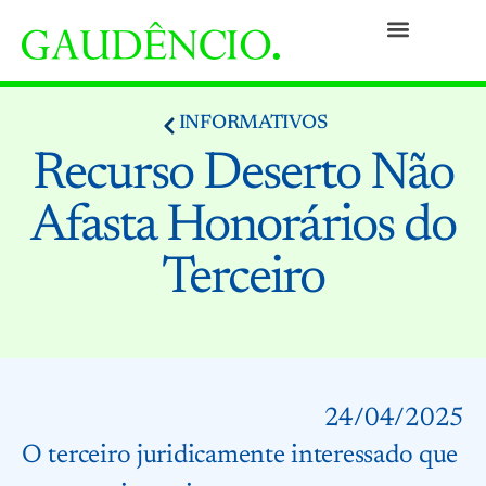
Práticas
Pessoas
Nossa Cultura
Responsabilidade Social
Informativos
Prêmios e Reconhecimentos
Contato
INFORMATIVOS
Recurso Deserto Não
Afasta Honorários do
Terceiro
24/04/2025
O terceiro juridicamente interessado que