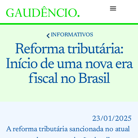
Práticas
Pessoas
Nossa Cultura
Responsabilidade Social
Informativos
Prêmios e Reconhecimentos
Contato
INFORMATIVOS
Reforma tributária:
Início de uma nova era
fiscal no Brasil
23/01/2025
A reforma tributária sancionada no atual