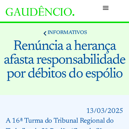
Práticas
Pessoas
Nossa Cultura
Responsabilidade Social
Informativos
Prêmios e Reconhecimentos
Contato
INFORMATIVOS
Renúncia a herança
afasta responsabilidade
por débitos do espólio
13/03/2025
A 16ª Turma do
Tribunal Regional do