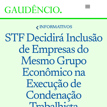
Práticas
Pessoas
Nossa Cultura
Responsabilidade Social
Informativos
Prêmios e Reconhecimentos
Contato
INFORMATIVOS
STF Decidirá Inclusão
de Empresas do
Mesmo Grupo
Econômico na
Execução de
Condenação