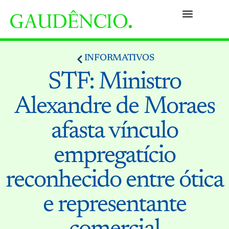
Práticas
Pessoas
Nossa Cultura
Responsabilidade Social
Informativos
Prêmios e Reconhecimentos
Contato
INFORMATIVOS
STF: Ministro
Alexandre de Moraes
afasta vínculo
empregatício
reconhecido entre ótica
e representante