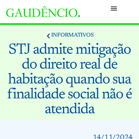
Práticas
Pessoas
Nossa Cultura
Responsabilidade Social
Informativos
Prêmios e Reconhecimentos
Contato
INFORMATIVOS
STJ admite mitigação
do direito real de
habitação quando sua
finalidade social não é
atendida
14/11/2024