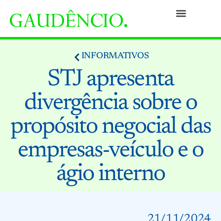
Práticas
Pessoas
Nossa Cultura
Responsabilidade Social
Informativos
Prêmios e Reconhecimentos
Contato
INFORMATIVOS
STJ apresenta
divergência sobre o
propósito negocial das
empresas-veículo e o
ágio interno
21/11/2024