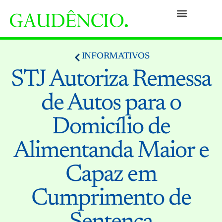
Práticas
Pessoas
Nossa Cultura
Responsabilidade Social
Informativos
Prêmios e Reconhecimentos
Contato
INFORMATIVOS
STJ Autoriza Remessa
de Autos para o
Domicílio de
Alimentanda Maior e
Capaz em
Cumprimento de