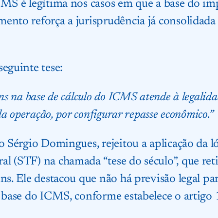
CMS é legítima nos casos em que a base do imp
ento reforça a jurisprudência já consolidada
seguinte tese:
ins na base de cálculo do ICMS atende à legalida
 da operação, por configurar repasse econômico.”
o Sérgio Domingues, rejeitou a aplicação da ló
l (STF) na chamada “tese do século”, que re
ns. Ele destacou que não há previsão legal par
a base do ICMS, conforme estabelece o artigo