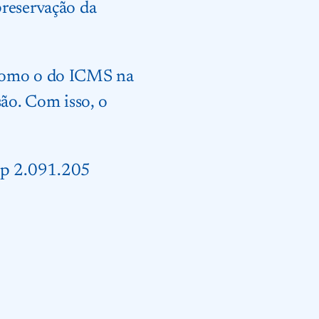
preservação da
 como o do ICMS na
são. Com isso, o
sp 2.091.205