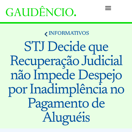
Práticas
Pessoas
Nossa Cultura
Responsabilidade Social
Informativos
Prêmios e Reconhecimentos
Contato
INFORMATIVOS
STJ Decide que
Recuperação Judicial
não Impede Despejo
por Inadimplência no
Pagamento de
Aluguéis