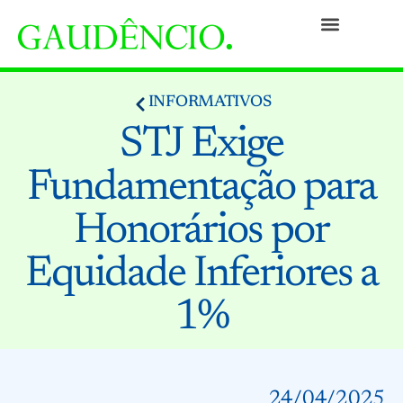
Práticas
Pessoas
Nossa Cultura
Responsabilidade Social
Informativos
Prêmios e Reconhecimentos
Contato
INFORMATIVOS
STJ Exige
Fundamentação para
Honorários por
Equidade Inferiores a
1%
24/04/2025