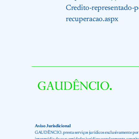
Credito-representado-p
recuperacao.aspx
Aviso Jurisdicional
GAUDÊNCIO. presta serviços jurídicos exclusivamente por me