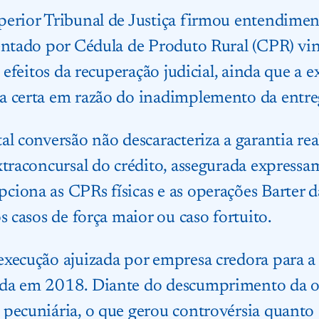
perior Tribunal de Justiça firmou entendime
entado por Cédula de Produto Rural (CPR) vi
s efeitos da recuperação judicial, ainda que a 
a certa em razão do inadimplemento da entre
al conversão não descaracteriza a garantia rea
xtraconcursal do crédito, assegurada expressa
iona as CPRs físicas e as operações Barter d
s casos de força maior ou caso fortuito.
xecução ajuizada por empresa credora para a 
da em 2018. Diante do descumprimento da ob
 pecuniária, o que gerou controvérsia quant