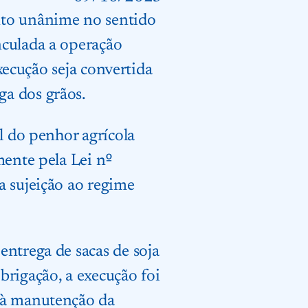
nto unânime no sentido
nculada a operação
execução seja convertida
ga dos grãos.
l do penhor agrícola
mente pela Lei nº
a sujeição ao regime
entrega de sacas de soja
rigação, a execução foi
o à manutenção da