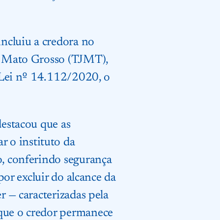
incluiu a credora no
de Mato Grosso (TJMT),
a Lei nº 14.112/2020, o
destacou que as
 o instituto da
o, conferindo segurança
por excluir do alcance da
r — caracterizadas pela
 que o credor permanece