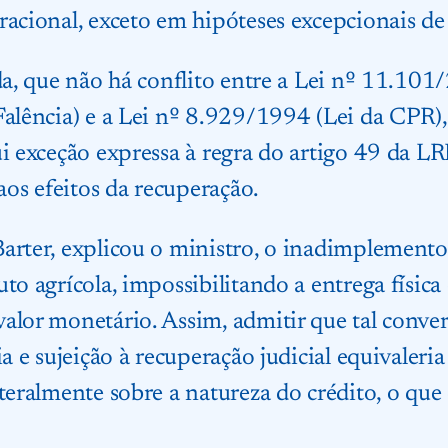
racional, exceto em hipóteses excepcionais de
nda, que não há conflito entre a Lei nº 11.101
Falência) e a Lei nº 8.929/1994 (Lei da CPR),
ui exceção expressa à regra do artigo 49 da L
 aos efeitos da recuperação.
Barter, explicou o ministro, o inadimplemen
to agrícola, impossibilitando a entrega física
alor monetário. Assim, admitir que tal conve
ia e sujeição à recuperação judicial equivaleri
teralmente sobre a natureza do crédito, o que 