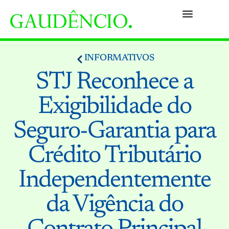
Práticas
Pessoas
Nossa Cultura
Responsabilidade Social
Informativos
Prêmios e Reconhecimentos
Contato
INFORMATIVOS
STJ Reconhece a
Exigibilidade do
Seguro-Garantia para
Crédito Tributário
Independentemente
da Vigência do