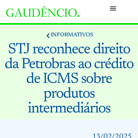
Práticas
Pessoas
Nossa Cultura
Responsabilidade Social
Informativos
Prêmios e Reconhecimentos
Contato
INFORMATIVOS
STJ reconhece direito
da Petrobras ao crédito
de ICMS sobre
produtos
intermediários
13/02/2025