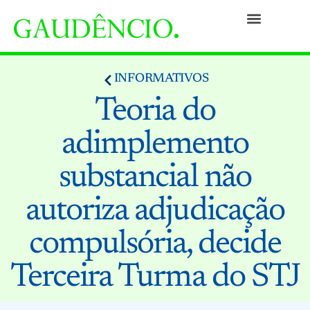
Práticas
Pessoas
Nossa Cultura
Responsabilidade Social
Informativos
Prêmios e Reconhecimentos
Contato
INFORMATIVOS
Teoria do
adimplemento
substancial não
autoriza adjudicação
compulsória, decide
Terceira Turma do STJ