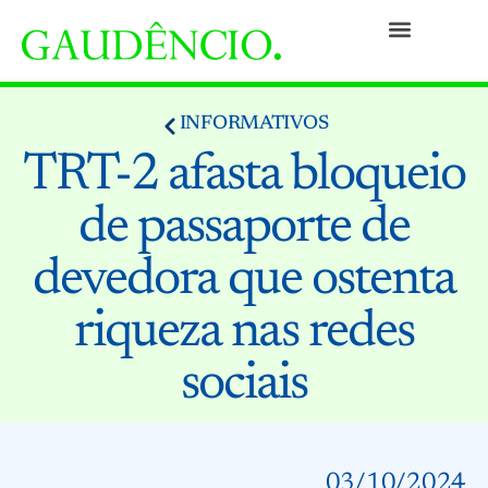
Práticas
Pessoas
Nossa Cultura
Responsabilidade Social
Informativos
Prêmios e Reconhecimentos
Contato
INFORMATIVOS
TRT-2 afasta bloqueio
de passaporte de
devedora que ostenta
riqueza nas redes
sociais
03/10/2024