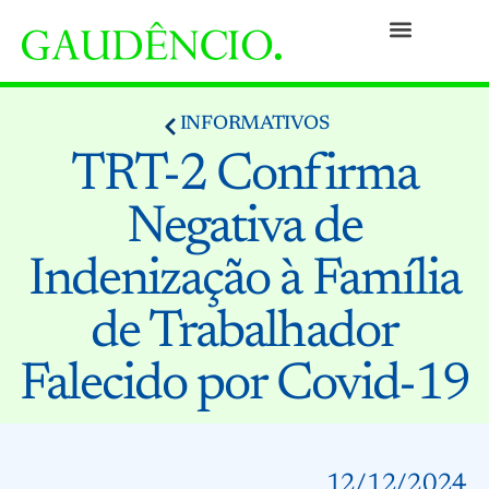
Práticas
Pessoas
Nossa Cultura
Responsabilidade Social
Informativos
Prêmios e Reconhecimentos
Contato
INFORMATIVOS
TRT-2 Confirma
Negativa de
Indenização à Família
de Trabalhador
Falecido por Covid-19
12/12/2024