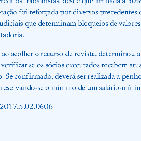
créditos trabalhistas, desde que limitada a 5
etação foi reforçada por diversos precedentes
 judiciais que determinam bloqueios de valores
tadoria.
 ao acolher o recurso de revista, determinou a
erificar se os sócios executados recebem at
o. Se confirmado, deverá ser realizada a penh
preservando-se o mínimo de um salário-míni
.2017.5.02.0606