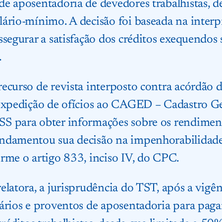
e aposentadoria de devedores trabalhistas, d
ário-mínimo. A decisão foi baseada na interp
ssegurar a satisfação dos créditos exequendo
.
ecurso de revista interposto contra acórdão 
 expedição de ofícios ao CAGED – Cadastro G
S para obter informações sobre os rendiment
ndamentou sua decisão na impenhorabilidade 
rme o artigo 833, inciso IV, do CPC.
elatora, a jurisprudência do TST, após a vig
lários e proventos de aposentadoria para pag