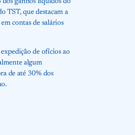
0% dos ganhos líquidos do
 do TST, que destacam a
 em contas de salários
 expedição de ofícios ao
ualmente algum
ora de até 30% dos
mo.