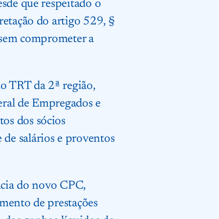
esde que respeitado o
retação do artigo 529, §
s sem comprometer a
do TRT da 2ª região,
eral de Empregados e
os dos sócios
de salários e proventos
ência do novo CPC,
amento de prestações