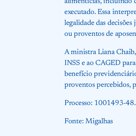
alimentícias, incluindo 
executado. Essa interpr
legalidade das decisões
ou proventos de aposen
A ministra Liana Chaib,
INSS e ao CAGED para v
benefício previdenciári
proventos percebidos, 
Processo: 1001493-48
Fonte:
Migalhas