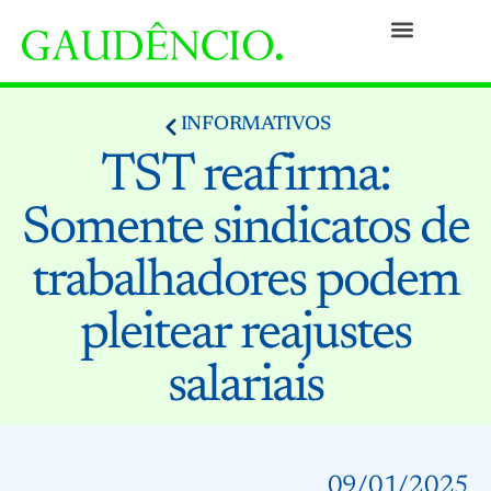
Práticas
Pessoas
Nossa Cultura
Responsabilidade Social
Informativos
Prêmios e Reconhecimentos
Contato
INFORMATIVOS
TST reafirma:
Somente sindicatos de
trabalhadores podem
pleitear reajustes
salariais
09/01/2025