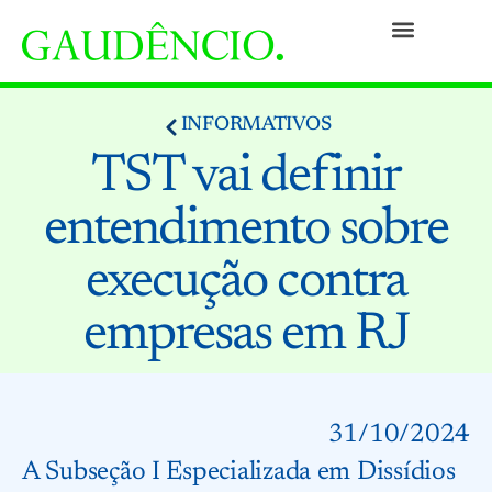
Práticas
Pessoas
Nossa Cultura
Responsabilidade Social
Informativos
Prêmios e Reconhecimentos
Contato
INFORMATIVOS
TST vai definir
entendimento sobre
execução contra
empresas em RJ
31/10/2024
A Subseção I Especializada em Dissídios