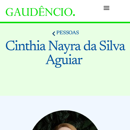
Práticas
Pessoas
Nossa Cultura
Responsabilidade Social
Informativos
Prêmios e Reconhecimentos
Contato
PESSOAS
Cinthia Nayra da Silva
Aguiar