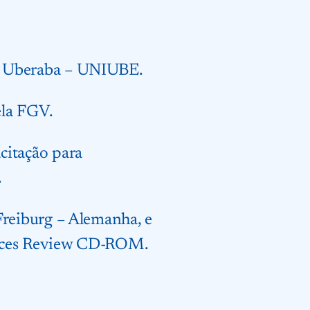
e Uberaba – UNIUBE.
ela FGV.
citação para
.
Freiburg – Alemanha, e
ences Review CD-ROM.