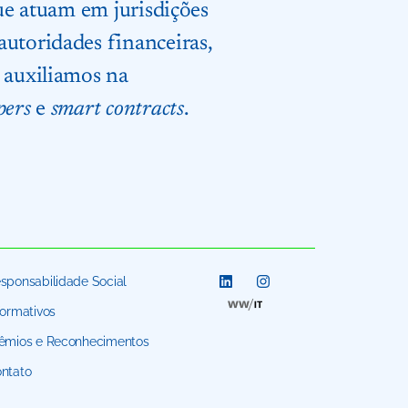
que atuam em jurisdições
autoridades financeiras,
, auxiliamos na
pers
e
smart contracts
.
sponsabilidade Social
formativos
êmios e Reconhecimentos
ntato