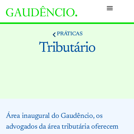
Práticas
Pessoas
Nossa Cultura
Responsabilidade Social
Informativos
Prêmios e Reconhecimentos
Contato
PRÁTICAS
Tributário
Área inaugural do Gaudêncio, os
advogados da área tributária oferecem