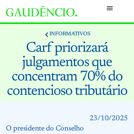
Práticas
Pessoas
Nossa Cultura
Responsabilidade Social
Informativos
Prêmios e Reconhecimentos
Contato
INFORMATIVOS
Carf priorizará
julgamentos que
concentram 70% do
contencioso tributário
23/10/2025
O presidente do Conselho