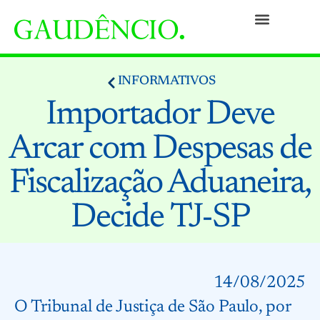
Práticas
Pessoas
Nossa Cultura
Responsabilidade Social
Informativos
Prêmios e Reconhecimentos
Contato
INFORMATIVOS
Importador Deve
Arcar com Despesas de
Fiscalização Aduaneira,
Decide TJ-SP
14/08/2025
O Tribunal de Justiça de São Paulo, por