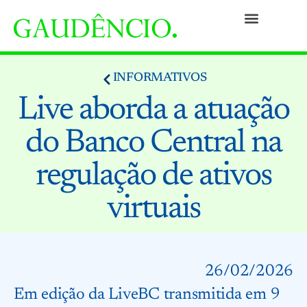
Práticas
Pessoas
Nossa Cultura
Responsabilidade Social
Informativos
Prêmios e Reconhecimentos
Contato
INFORMATIVOS
Live aborda a atuação
do Banco Central na
regulação de ativos
virtuais
26/02/2026
Em edição da LiveBC transmitida em 9