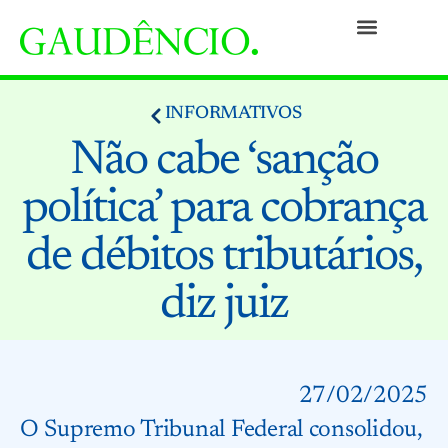
Práticas
Pessoas
Nossa Cultura
Responsabilidade Social
Informativos
Prêmios e Reconhecimentos
Contato
INFORMATIVOS
Não cabe ‘sanção
política’ para cobrança
de débitos tributários,
diz juiz
27/02/2025
O
Supremo Tribunal Federal
consolidou,