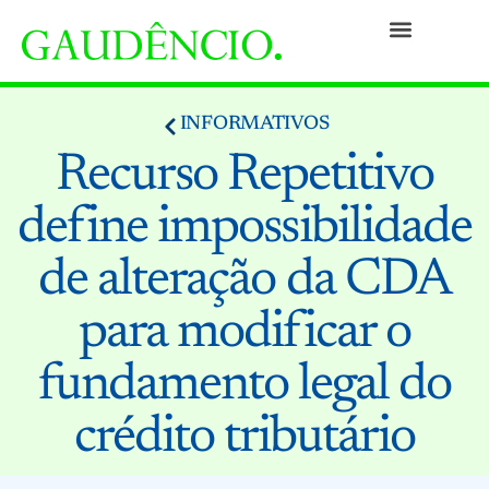
Práticas
Pessoas
Nossa Cultura
Responsabilidade Social
Informativos
Prêmios e Reconhecimentos
Contato
INFORMATIVOS
Recurso Repetitivo
define impossibilidade
de alteração da CDA
para modificar o
fundamento legal do
crédito tributário