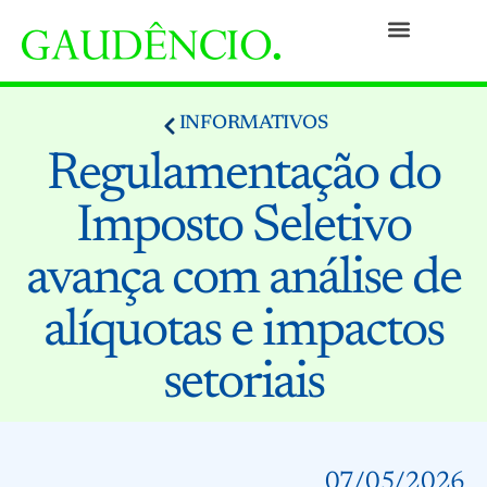
Práticas
Pessoas
Nossa Cultura
Responsabilidade Social
Informativos
Prêmios e Reconhecimentos
Contato
INFORMATIVOS
Regulamentação do
Imposto Seletivo
avança com análise de
alíquotas e impactos
setoriais
07/05/2026