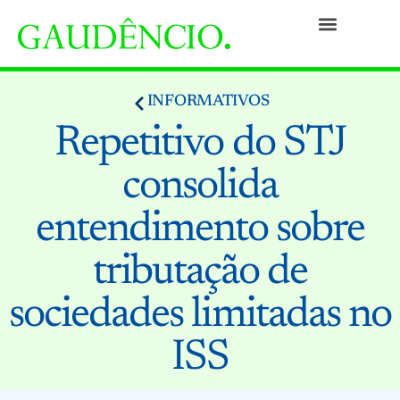
Práticas
Pessoas
Nossa Cultura
Responsabilidade Social
Informativos
Prêmios e Reconhecimentos
Contato
INFORMATIVOS
Repetitivo do STJ
consolida
entendimento sobre
tributação de
sociedades limitadas no
ISS