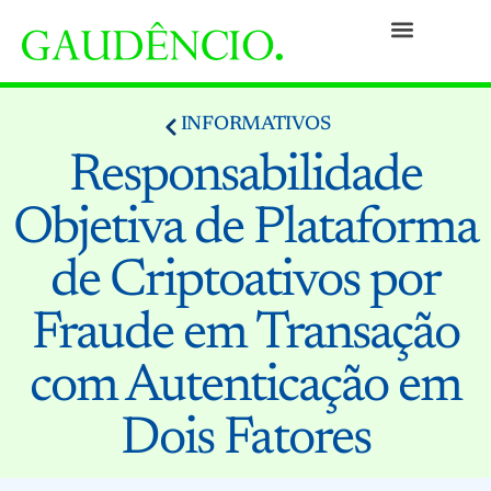
Práticas
Pessoas
Nossa Cultura
Responsabilidade Social
Informativos
Prêmios e Reconhecimentos
Contato
INFORMATIVOS
Responsabilidade
Objetiva de Plataforma
de Criptoativos por
Fraude em Transação
com Autenticação em
Dois Fatores