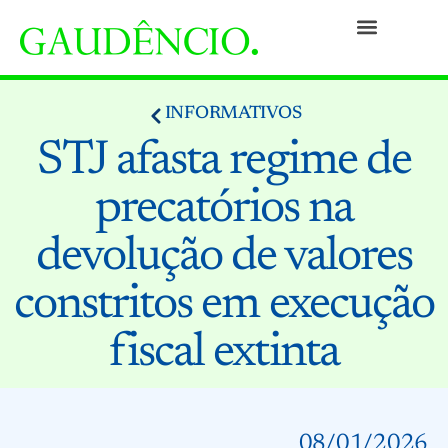
Práticas
Pessoas
Nossa Cultura
Responsabilidade Social
Informativos
Prêmios e Reconhecimentos
Contato
INFORMATIVOS
STJ afasta regime de
precatórios na
devolução de valores
constritos em execução
fiscal extinta
08/01/2026