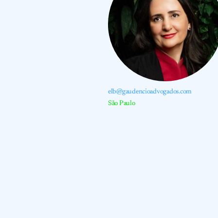
elb@gaudencioadvogados.com
São Paulo