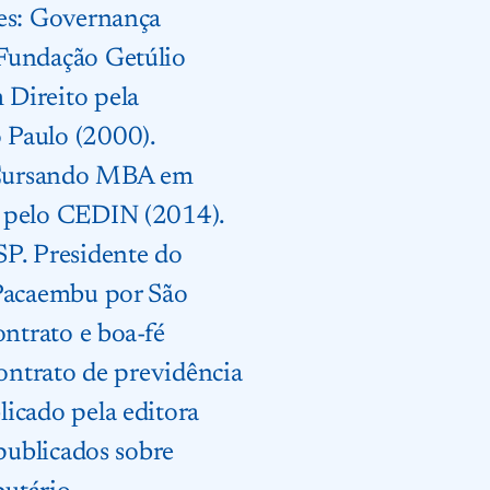
res: Governança
 Fundação Getúlio
 Direito pela
 Paulo (2000).
 Cursando MBA em
o pelo CEDIN (2014).
P. Presidente do
 Pacaembu por São
ontrato e boa-fé
contrato de previdência
icado pela editora
 publicados sobre