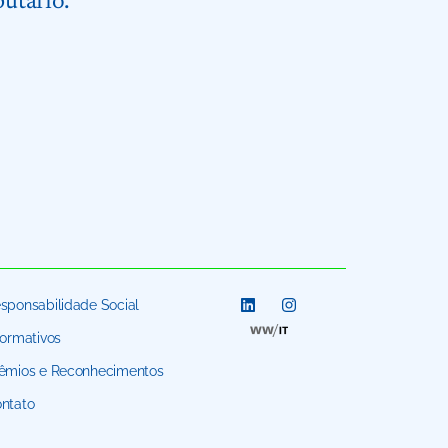
butário.
sponsabilidade Social
formativos
êmios e Reconhecimentos
ntato