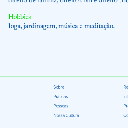
direito de família, direito civil e direito tri
Hobbies
Ioga, jardinagem, música e meditação.
Sobre
Re
Práticas
In
Pessoas
Pr
Nossa Cultura
Co