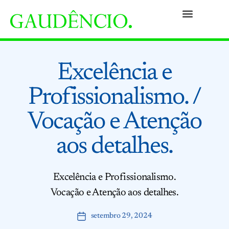
Práticas
Pessoas
Nossa Cultura
Responsabilidade Social
Informativos
Prêmios e Reconhecimentos
Contato
Excelência e
Profissionalismo. /
Vocação e Atenção
aos detalhes.
Excelência e Profissionalismo.
Vocação e Atenção aos detalhes.
setembro 29, 2024